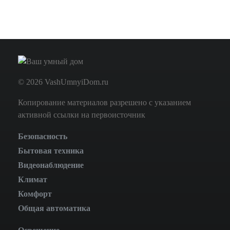
© 2026 VashUmnyiDom.ru
Копирование материалов разрешено с указанием
активной ссылки на первоисточник
Безопасность
Бытовая техника
Видеонаблюдение
Климат
Комфорт
Общая автоматика