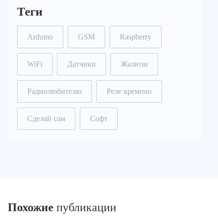
Теги
Arduino
GSM
Raspberry
WiFi
Датчики
Жалюзи
Радиолюбителю
Реле времени
Сделай сам
Софт
Похожие
публикации