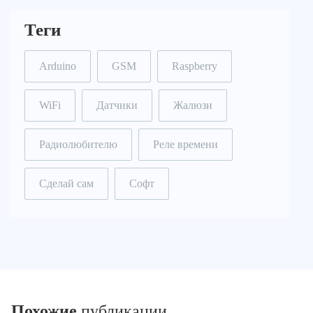
Теги
Arduino
GSM
Raspberry
WiFi
Датчики
Жалюзи
Радиолюбителю
Реле времени
Сделай сам
Софт
Похожие
публикации