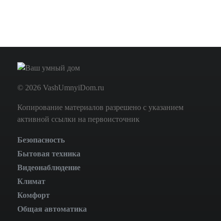
© 2026 VashUmnyiDom.ru
Копирование материалов разрешено с указанием
активной ссылки на первоисточник
Безопасность
Бытовая техника
Видеонаблюдение
Климат
Комфорт
Общая автоматика