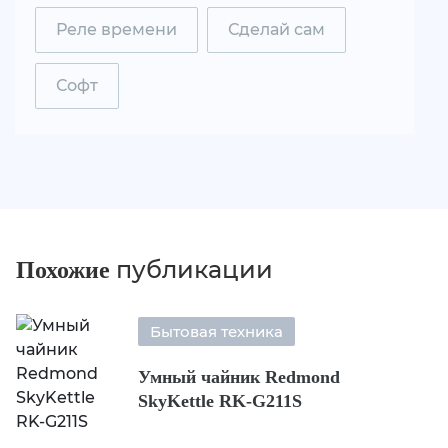
Реле времени
Сделай сам
Софт
публикации
Похожие
Бытовая техника
Умный чайник Redmond
SkyKettle RK-G211S