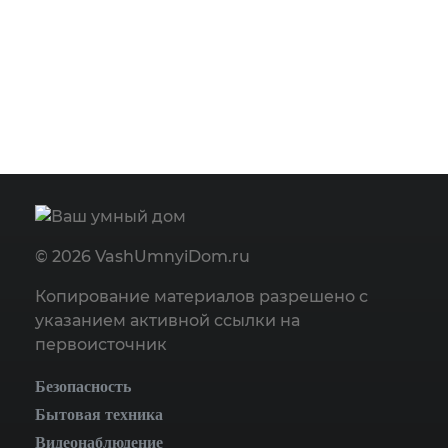
© 2026 VashUmnyiDom.ru
Копирование материалов разрешено с
указанием активной ссылки на
первоисточник
Безопасность
Бытовая техника
Видеонаблюдение