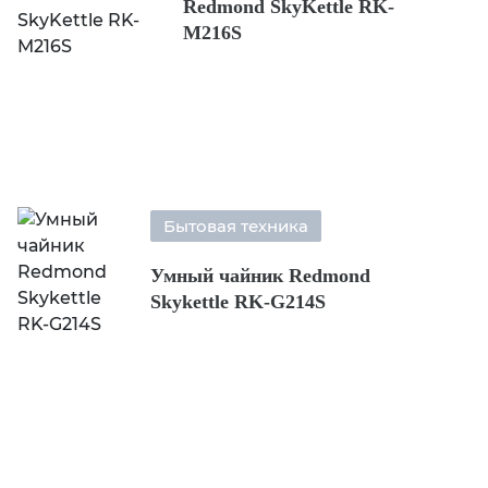
Redmond SkyKettle RK-
M216S
Бытовая техника
Умный чайник Redmond
Skykettle RK-G214S