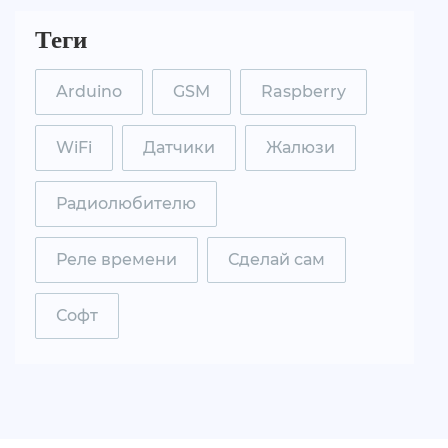
Теги
Arduino
GSM
Raspberry
WiFi
Датчики
Жалюзи
Радиолюбителю
Реле времени
Сделай сам
Софт